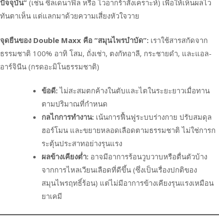
ปัจจุบัน”
(เช่น ซิลเดนาฟิล หรือ ไวอากร้าสังเคราะห์) เพื่อให้เห็นผลไว
ทันตาเห็น แต่แลกมาด้วยความเสี่ยงหัวใจวาย
จุดยืนของ Double Maxx คือ “สมุนไพรบำบัด”:
เราใช้สารสกัดจาก
ธรรมชาติ 100% อาทิ โสม, ถั่งเช่า, ตงกัทอาลี, กระชายดำ, และแอล-
อาร์จินีน (กรดอะมิโนธรรมชาติ)
ข้อดี:
ไม่สะสมตกค้างในตับและไตในระยะยาวเมื่อทาน
ตามปริมาณที่กำหนด
กลไกการทำงาน:
เน้นการฟื้นฟูระบบร่างกาย ปรับสมดุล
ฮอร์โมน และขยายหลอดเลือดตามธรรมชาติ ไม่ใช่การก
ระตุ้นประสาทอย่างรุนแรง
ผลข้างเคียงต่ำ:
อาจมีอาการร้อนวูบวาบหรือตื่นตัวบ้าง
จากการไหลเวียนเลือดที่ดีขึ้น (ซึ่งเป็นเรื่องปกติของ
สมุนไพรฤทธิ์ร้อน) แต่ไม่มีอาการข้างเคียงรุนแรงเหมือน
ยาเคมี