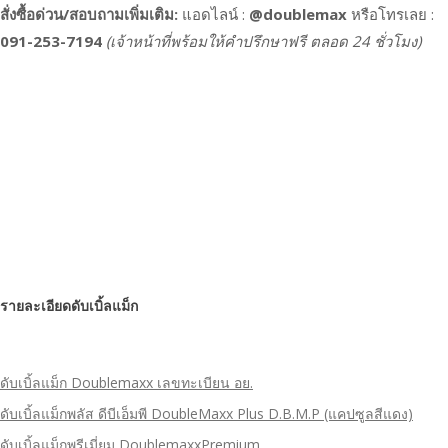
สั่งซื้อด่วน/สอบถามเพิ่มเติม:
แอดไลน์ :
@doublemax
หรือโทรเลย :
091-253-7194
(เจ้าหน้าที่พร้อมให้คำปรึกษาฟรี ตลอด 24 ชั่วโมง)
รายละเอียดดับเบิ้ลแม็ก
ดับเบิ้ลแม็ก Doublemaxx เลขทะเบียน อย.
ดับเบิ้ลแม็กพลัส ดีบีเอ็มพี DoubleMaxx Plus D.B.M.P (แคปซูลสีแดง)
ดับเบิ้ลแม็กพรีเมี่ยม DoublemaxxPremium