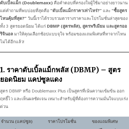
ดับเบิ้ลแม็ก (Doublemaxx)
คือคำตอบที่ครองใจผู้ใช้มาอย่างยาวนาน
แต่คำถามที่พบบ่อยที่สุดคือ
“ดับเบิ้ลแม็กราคาเท่าไหร่?”
และ
“ซื้อสูตร
ไหนคุ้มที่สุด?”
วันนี้เราได้รวบรวมตารางราคาและโปรโมชั่นล่าสุดของ
ทั้ง 3 สูตรยอดนิยม ได้แก่
DBMP (สูตรพลัส), สูตรพรีเมียม และสูตรออ
ริจินอล
มาให้คุณเลือกช้อปแบบจุใจ พร้อมของแถมพิเศษที่หาจากไหน
ไม่ได้อีกแล้ว!
1. ราคาดับเบิ้ลแม็กพลัส (DBMP) – สูตร
ยอดนิยม แคปซูลแดง
สูตร DBMP หรือ Doublemaxx Plus เป็นสูตรที่เน้นความเข้มข้น ออก
ฤทธิ์ไว และเห็นผลชัดเจน เหมาะสำหรับผู้ที่ต้องการความมั่นใจแบบเร่ง
ด่วน
จำนวน (แคปซูล)
ราคาโปรโมชั่น
ของแถมพิเศษ