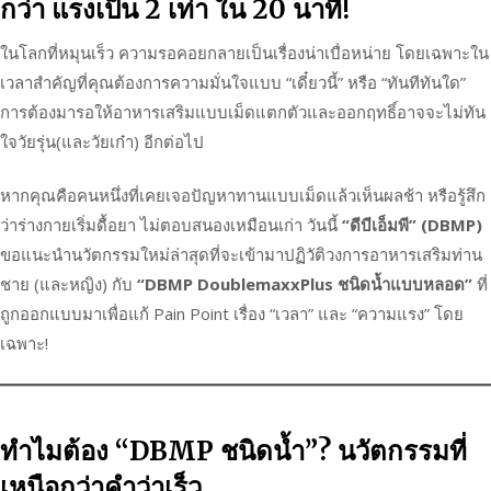
กว่า แรงเป็น 2 เท่า ใน 20 นาที!
ในโลกที่หมุนเร็ว ความรอคอยกลายเป็นเรื่องน่าเบื่อหน่าย โดยเฉพาะใน
เวลาสำคัญที่คุณต้องการความมั่นใจแบบ “เดี๋ยวนี้” หรือ “ทันทีทันใด”
การต้องมารอให้อาหารเสริมแบบเม็ดแตกตัวและออกฤทธิ์อาจจะไม่ทัน
ใจวัยรุ่น(และวัยเก๋า) อีกต่อไป
หากคุณคือคนหนึ่งที่เคยเจอปัญหาทานแบบเม็ดแล้วเห็นผลช้า หรือรู้สึก
ว่าร่างกายเริ่มดื้อยา ไม่ตอบสนองเหมือนเก่า วันนี้
“ดีบีเอ็มพี” (DBMP)
ขอแนะนำนวัตกรรมใหม่ล่าสุดที่จะเข้ามาปฏิวัติวงการอาหารเสริมท่าน
ชาย (และหญิง) กับ
“DBMP DoublemaxxPlus ชนิดน้ำแบบหลอด”
ที่
ถูกออกแบบมาเพื่อแก้ Pain Point เรื่อง “เวลา” และ “ความแรง” โดย
เฉพาะ!
ทำไมต้อง “DBMP ชนิดน้ำ”? นวัตกรรมที่
เหนือกว่าคำว่าเร็ว