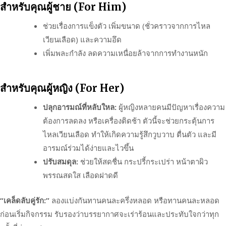
สำหรับคุณผู้ชาย (For Him)
ช่วยเรื่องการแข็งตัว เพิ่มขนาด (ชั่วคราวจากการไหล
เวียนเลือด) และความอึด
เพิ่มพละกำลัง ลดความเหนื่อยล้าจากการทำงานหนัก
สำหรับคุณผู้หญิง (For Her)
ปลุกอารมณ์ที่หลับใหล:
ผู้หญิงหลายคนมีปัญหาเรื่องความ
ต้องการลดลง หรือเครื่องติดช้า ตัวนี้จะช่วยกระตุ้นการ
ไหลเวียนเลือด ทำให้เกิดความรู้สึกวูบวาบ ตื่นตัว และมี
อารมณ์ร่วมได้ง่ายและไวขึ้น
ปรับสมดุล:
ช่วยให้สดชื่น กระปรี้กระเปร่า หน้าตาผิว
พรรณสดใส เลือดฝาดดี
“เคล็ดลับคู่รัก:”
ลองแบ่งกันทานคนละครึ่งหลอด หรือทานคนละหลอด
ก่อนเริ่มกิจกรรม รับรองว่าบรรยากาศจะเร่าร้อนและประทับใจกว่าทุก