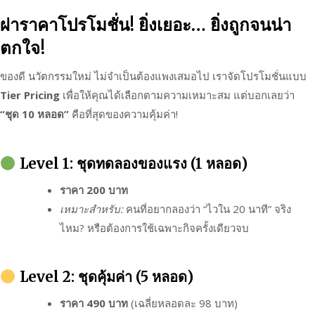
ผ่าราคาโปรโมชั่น! ยิ่งเยอะ… ยิ่งถูกจนน่า
ตกใจ!
ของดี นวัตกรรมใหม่ ไม่จำเป็นต้องแพงเสมอไป เราจัดโปรโมชั่นแบบ
Tier Pricing
เพื่อให้คุณได้เลือกตามความเหมาะสม แต่บอกเลยว่า
“ชุด 10 หลอด”
คือที่สุดของความคุ้มค่า!
Level 1: ชุดทดลองของแรง (1 หลอด)
ราคา 200 บาท
เหมาะสำหรับ:
คนที่อยากลองว่า “ไวใน 20 นาที” จริง
ไหม? หรือต้องการใช้เฉพาะกิจครั้งเดียวจบ
Level 2: ชุดคุ้มค่า (5 หลอด)
ราคา 490 บาท
(เฉลี่ยหลอดละ 98 บาท)