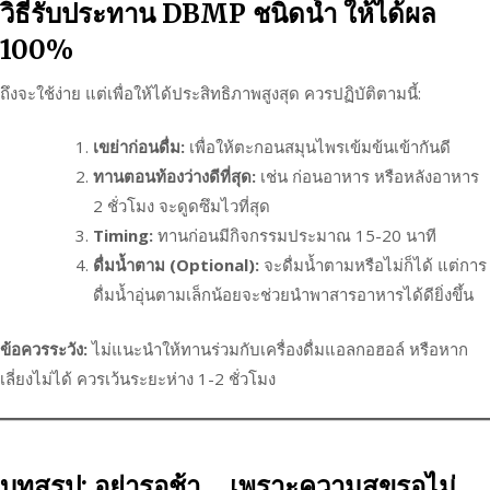
วิธีรับประทาน DBMP ชนิดน้ำ ให้ได้ผล
100%
ถึงจะใช้ง่าย แต่เพื่อให้ได้ประสิทธิภาพสูงสุด ควรปฏิบัติตามนี้:
เขย่าก่อนดื่ม:
เพื่อให้ตะกอนสมุนไพรเข้มข้นเข้ากันดี
ทานตอนท้องว่างดีที่สุด:
เช่น ก่อนอาหาร หรือหลังอาหาร
2 ชั่วโมง จะดูดซึมไวที่สุด
Timing:
ทานก่อนมีกิจกรรมประมาณ 15-20 นาที
ดื่มน้ำตาม (Optional):
จะดื่มน้ำตามหรือไม่ก็ได้ แต่การ
ดื่มน้ำอุ่นตามเล็กน้อยจะช่วยนำพาสารอาหารได้ดียิ่งขึ้น
ข้อควรระวัง:
ไม่แนะนำให้ทานร่วมกับเครื่องดื่มแอลกอฮอล์ หรือหาก
เลี่ยงไม่ได้ ควรเว้นระยะห่าง 1-2 ชั่วโมง
บทสรุป: อย่ารอช้า… เพราะความสุขรอไม่