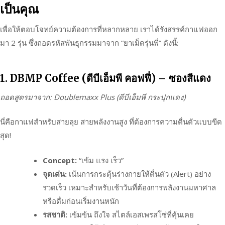
เป็นคุณ
เพื่อให้ตอบโจทย์ความต้องการที่หลากหลาย เราได้รังสรรค์กาแฟออก
มา 2 รุ่น ซึ่งถอดรหัสพันธุกรรมมาจาก “ยาเม็ดรุ่นพี่” ดังนี้:
1. DBMP Coffee (ดีบีเอ็มพี คอฟฟี่) – ซองสีแดง
ถอดสูตรมาจาก: Doublemaxx Plus (ดีบีเอ็มพี กระปุกแดง)
นี่คือกาแฟสำหรับสายลุย สายพลังงานสูง ที่ต้องการความตื่นตัวแบบขีด
สุด!
Concept:
“เข้ม แรง เร็ว”
จุดเด่น:
เน้นการกระตุ้นร่างกายให้ตื่นตัว (Alert) อย่าง
รวดเร็ว เหมาะสำหรับเช้าวันที่ต้องการพลังงานมหาศาล
หรือดื่มก่อนเริ่มงานหนัก
รสชาติ:
เข้มข้น ถึงใจ สไตล์เอสเพรสโซ่ที่คุ้นเคย