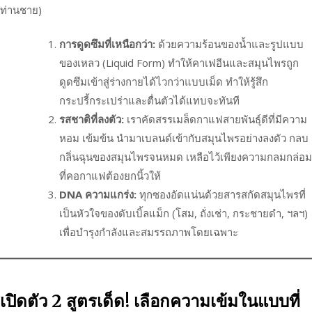
ท่านชาย)
การดูดซึมที่เหนือกว่า:
ด้วยความร้อนของน้ำและรูปแบบ
ของเหลว (Liquid Form) ทำให้คาเฟอีนและสมุนไพรถูก
ดูดซึมเข้าสู่ร่างกายได้ไวกว่าแบบเม็ด ทำให้รู้สึก
กระปรี้กระเปร่าและตื่นตัวได้แทบจะทันที
รสชาติที่ลงตัว:
เราคัดสรรเมล็ดกาแฟสายพันธุ์ดีที่มีความ
หอม เข้มข้น นำมาเบลนด์เข้ากับสมุนไพรอย่างลงตัว กลบ
กลิ่นฉุนของสมุนไพรจนหมด เหลือไว้เพียงความกลมกล่อม
ที่คอกาแฟต้องยกนิ้วให้
DNA ความแกร่ง:
ทุกซองอัดแน่นด้วยสารสกัดสมุนไพรที่
เป็นหัวใจของดับเบิ้ลแม็ก (โสม, ถั่งเช่า, กระชายดำ, ฯลฯ)
เพื่อบำรุงกำลังและสมรรถภาพโดยเฉพาะ
เปิดตัว 2 สูตรเด็ด! เลือกความเข้มในแบบที่