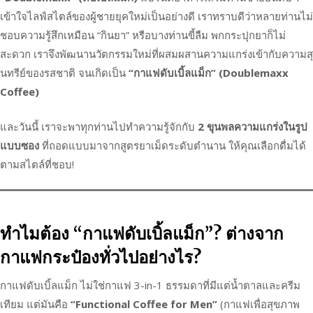
เข้าใจไลฟ์สไตล์ของผู้ชายยุคใหม่เป็นอย่างดี เราทราบดีว่าหลายท่านไม่
ชอบความรู้สึกเหมือน “กินยา” หรือบางท่านขี้ลืม พกกระปุกยาก็ไม่
สะดวก เราจึงพัฒนานวัตกรรมใหม่ที่ผสมผสานความแกร่งเข้ากับความสุ
นทรีย์ของรสชาติ จนเกิดเป็น
“กาแฟดับเบิ้ลแม็ก” (Doublemaxx
Coffee)
และวันนี้ เราจะพาทุกท่านไปทำความรู้จักกับ
2 ขุนพลความแกร่งในรูป
แบบซอง
ที่ถอดแบบมาจากสูตรยาเม็ดระดับตำนาน ให้คุณเลือกดื่มได้
ตามสไตล์ที่ชอบ!
ทำไมต้อง “กาแฟดับเบิ้ลแม็ก”? ต่างจาก
กาแฟกระป๋องทั่วไปอย่างไร?
กาแฟดับเบิ้ลแม็ก ไม่ใช่กาแฟ 3-in-1 ธรรมดาที่มีแต่น้ำตาลและครีม
เทียม แต่มันคือ
“Functional Coffee for Men”
(กาแฟเพื่อสุขภาพ