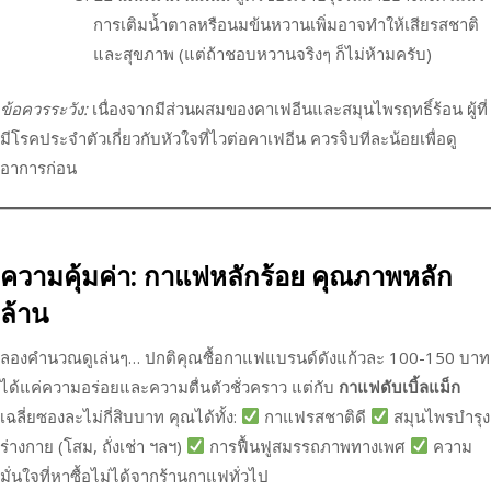
การเติมน้ำตาลหรือนมข้นหวานเพิ่มอาจทำให้เสียรสชาติ
และสุขภาพ (แต่ถ้าชอบหวานจริงๆ ก็ไม่ห้ามครับ)
ข้อควรระวัง:
เนื่องจากมีส่วนผสมของคาเฟอีนและสมุนไพรฤทธิ์ร้อน ผู้ที่
มีโรคประจำตัวเกี่ยวกับหัวใจที่ไวต่อคาเฟอีน ควรจิบทีละน้อยเพื่อดู
อาการก่อน
ความคุ้มค่า: กาแฟหลักร้อย คุณภาพหลัก
ล้าน
ลองคำนวณดูเล่นๆ… ปกติคุณซื้อกาแฟแบรนด์ดังแก้วละ 100-150 บาท
ได้แค่ความอร่อยและความตื่นตัวชั่วคราว แต่กับ
กาแฟดับเบิ้ลแม็ก
เฉลี่ยซองละไม่กี่สิบบาท คุณได้ทั้ง:
กาแฟรสชาติดี
สมุนไพรบำรุง
ร่างกาย (โสม, ถั่งเช่า ฯลฯ)
การฟื้นฟูสมรรถภาพทางเพศ
ความ
มั่นใจที่หาซื้อไม่ได้จากร้านกาแฟทั่วไป