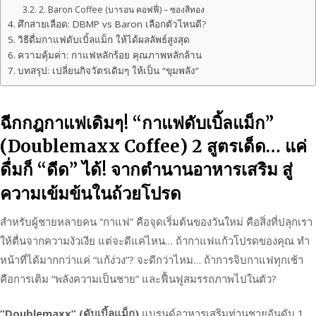
2. Baron Coffee (บารอน คอฟฟี่) – ซองสีทอง
ศึกสายเลือด: DBMP vs Baron เลือกตัวไหนดี?
วิธีดื่มกาแฟดับเบิ้ลแม็ก ให้ได้ผลลัพธ์สูงสุด
ความคุ้มค่า: กาแฟหลักร้อย คุณภาพหลักล้าน
บทสรุป: เปลี่ยนกิจวัตรเดิมๆ ให้เป็น “ขุมพลัง”
ฉีกกฎกาแฟเดิมๆ! “กาแฟดับเบิ้ลแม็ก”
(Doublemaxx Coffee) 2 สูตรเด็ด… แค่
ดื่มก็ “ดีด” ได้! จากตำนานอาหารเสริม สู่
ความเข้มข้นในถ้วยโปรด
สำหรับผู้ชายหลายคน “กาแฟ” คือจุดเริ่มต้นของวันใหม่ คือสิ่งที่ปลุกเรา
ให้ตื่นจากความงัวเงีย แต่จะดีแค่ไหน… ถ้ากาแฟแก้วโปรดของคุณ ทำ
หน้าที่ได้มากกว่าแค่ “แก้ง่วง”? จะดีกว่าไหม… ถ้าการจิบกาแฟทุกเช้า
คือการเติม “พลังความเป็นชาย” และฟื้นฟูสมรรถภาพไปในตัว?
“Doublemaxx” (ดับเบิ้ลแม็ก)
แบรนด์อาหารเสริมท่านชายอันดับ 1