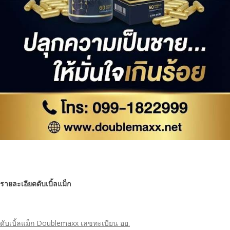
รายละเอียดดับเบิ้ลแม็ก
ดับเบิ้ลแม็ก Doublemaxx เลขทะเบียน อย.