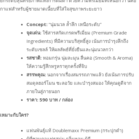
ยกระดับสุนทรียภาพแห่งการดื่มด่ำ ด้วยความพรีเมี่ยมที่เหนือกว่า นี่คือ
กาแฟสำหรับผู้ชายมาดเนี้ยบที่ใส่ใจสุขภาพระยะยาว
Concept:
“นุ่มนวล ล้ำลึก เหนือระดับ”
จุดเด่น:
ใช้สารสกัดเกรดพรีเมี่ยม (Premium Grade
Ingredients) ที่มีความบริสุทธิ์สูง เน้นการบำรุงลึกถึง
ระดับเซลล์ ให้ผลลัพธ์ที่ยั่งยืนและนุ่มนวลกว่า
รสชาติ:
หอมกรุ่น นุ่มละมุน ลื่นคอ (Smooth & Aroma)
ให้ความรู้สึกหรูหราทุกครั้งที่จิบ
สรรพคุณ:
นอกจากเรื่องสมรรถภาพแล้ว ยังเน้นการปรับ
สมดุลฮอร์โมน ชะลอวัย และบำรุงสมอง ให้คุณดูดีจาก
ภายในสู่ภายนอก
ราคา:
590 บาท / กล่อง
เหมาะกับใคร?
แฟนพันธุ์แท้ Doublemaxx Premium (กระปุกดำ)
ผู้ที่ชอบกาแฟรสนุ่ม กลิ่นหอม ผู้ดี