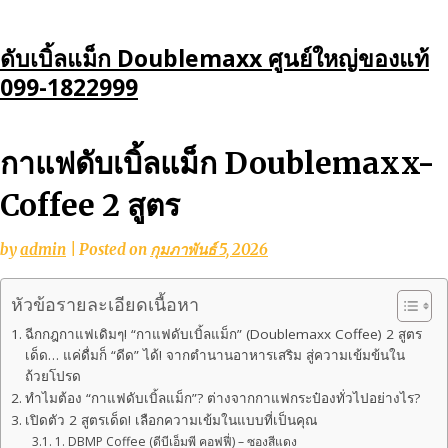
Skip
ดับเบิ้ลแม็ก Doublemaxx ศูนย์ใหญ่ของแท้
to
099-1822999
content
กาแฟดับเบิ้ลแม็ก Doublemaxx-
Coffee 2 สูตร
by
admin
|
Posted on
กุมภาพันธ์ 5, 2026
หัวข้อรายละเอียดเนื้อหา
ฉีกกฎกาแฟเดิมๆ! “กาแฟดับเบิ้ลแม็ก” (Doublemaxx Coffee) 2 สูตร
เด็ด… แค่ดื่มก็ “ดีด” ได้! จากตำนานอาหารเสริม สู่ความเข้มข้นใน
ถ้วยโปรด
ทำไมต้อง “กาแฟดับเบิ้ลแม็ก”? ต่างจากกาแฟกระป๋องทั่วไปอย่างไร?
เปิดตัว 2 สูตรเด็ด! เลือกความเข้มในแบบที่เป็นคุณ
1. DBMP Coffee (ดีบีเอ็มพี คอฟฟี่) – ซองสีแดง