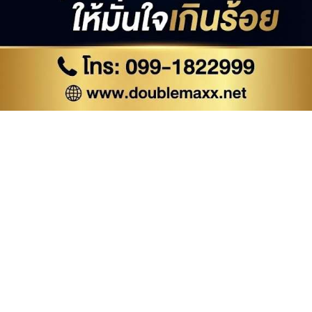
รายละเอียดดับเบิ้ลแม็ก
ดับเบิ้ลแม็กพรีเมี่ยม DoublemaxxPremium
ดับเบิ้ลแม็ก ออริจินอล (สูตรดั้งเดิม) Doublemaxx Original
ดับเบิ้ลแม็กพลัส ดีบีเอ็มพี DoubleMaxx Plus D.B.M.P (แคปซูลสีแดง)
ดับเบิ้ลแม็ก Doublemaxx เลขทะเบียน อย.
DoubleMaxx ดับเบิ้ลแม็ก ของแท้เว็บไซต์หลัก