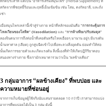
ที่กดประสาท แต่เป็น “อาหารเสริมสมุนไพร” (Herbal Supplement) ที่
สกัดจากพืชฤทธิ์ร้อนและฤทธิ์เย็นเข้มข้น เช่น โสม, ตงกัทอาลี, และถั่ง
เช่า
เมื่อสมุนไพรเหล่านี้เข้าสู่ร่างกาย หน้าที่หลักของมันคือ
“การกระตุ้นการ
ไหลเวียนของโลหิต” (Vasodilation)
และ
“การล้างพิษ/ปรับสมดุล”
ลองจินตนาการถึงท่อน้ำที่เคยตันหรือไหลเอื่อยๆ มานาน อยู่ๆ มีแรงดัน
น้ำมหาศาล (เลือด) ถูกสูบฉีดเข้าไปเพื่อทะลวงสิ่งอุดตัน ย่อมทำให้ท่อ
นั้นเกิดการขยายตัวและเกิดแรงดัน สิ่งนี้เองที่ทำให้เกิดปฏิกิริยาตอบ
สนองทางร่างกาย ซึ่งเรามักเหมาตารวมว่าเป็น “ผลข้างเคียง”
3 กลุ่มอาการ “ผลข้างเคียง” ที่พบบ่อย และ
ความหมายที่ซ่อนอยู่
จากการเก็บข้อมูลผู้ใช้จริงนับแสนรายตลอด 10 กว่าปี เราสามารถแบ่ง
อาการที่พบบ่อยได้เป็น 3 กลุ่ม ดังนี้: