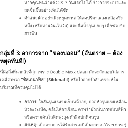
หากคุณทนผ่านช่วง 3-7 วันแรกไปได้ ร่างกายจะเบาและ
สดชื่นขึ้นอย่างเห็นได้ชัด
คำแนะนำ:
อย่าเพิ่งหยุดทาน! ให้ลดปริมาณลงเหลือครึ่ง
หนึ่ง (หรือทานวันเว้นวัน) และดื่มน้ำอุ่นบ่อยๆ เพื่อช่วยขับ
สารพิษ
กลุ่มที่ 3: อาการจาก “ของปลอม” (อันตราย – ต้อง
หยุดทันที!)
นี่คือสิ่งที่น่ากลัวที่สุด เพราะ Double Maxx ปลอม มักจะลักลอบใส่สาร
เคมีจำพวก
“ซิลเดนาฟิล” (Sildenafil)
หรือไวอากร้าสังเคราะห์ใน
ปริมาณที่ควบคุมไม่ได้
อาการ:
ใจสั่นรุนแรงจนเจ็บหน้าอก, ปวดหัวรุนแรงเหมือน
หัวจะระเบิด, คลื่นไส้อาเจียน, ตาพร่ามัวเห็นภาพเป็นสีฟ้า
หรือความดันโลหิตพุ่งสูง/ต่ำผิดปกติจนวูบ
สาเหตุ:
เกิดจากการได้รับสารเคมีเกินขนาด (Overdose)