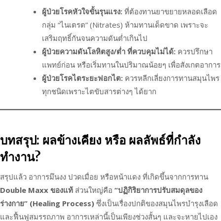
ผู้ป่วยโรคหัวใจขั้นรุนแรง:
ที่ต้องทานยาขยายหลอดเลือด
กลุ่ม “ไนเตรต” (Nitrates) ห้ามทานเด็ดขาด เพราะจะ
เสริมฤทธิ์กันจนความดันต่ำเกินไป
ผู้ป่วยความดันโลหิตสูง/ต่ำ ที่ควบคุมไม่ได้:
ควรปรึกษา
แพทย์ก่อน หรือเริ่มทานในปริมาณน้อยๆ เพื่อสังเกตอาการ
ผู้ป่วยโรคไตระยะฟอกไต:
ควรหลีกเลี่ยงการทานสมุนไพร
ทุกชนิดเพราะไตขับสารต่างๆ ได้ยาก
บทสรุป: ผลข้างเคียง หรือ ผลลัพธ์ที่กำลัง
ทำงาน?
สรุปแล้ว อาการมึนงง ปวดเมื่อย หรือหน้าแดง ที่เกิดขึ้นจากการทาน
Double Maxx ของแท้
ส่วนใหญ่คือ
“ปฏิกิริยาการปรับสมดุลของ
ร่างกาย” (Healing Process)
ซึ่งเป็นเรื่องปกติของสมุนไพรบำรุงเลือด
และฟื้นฟูสมรรถภาพ อาการเหล่านี้เป็นเพียงช่วงสั้นๆ และจะหายไปเอง