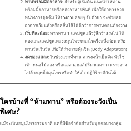
ทานพร้อมมื้ออาหาร:
สำหรับผู้เริ่มต้น แนะนำให้ทาน
พร้อมมื้ออาหารหรือหลังอาหารทันที เพื่อให้อาหารช่วย
หน่วงการดูดซึม ให้ร่างกายค่อยๆ รับตัวยา จะช่วยลด
อาการเวียนหัวหรือคลื่นไส้ได้ดีกว่าการทานตอนท้องว่าง
เริ่มทีละน้อย:
หากทาน 1 แคปซูลแล้วรู้สึกว่าแรงไป ให้
ลองแกะแคปซูลเทผงสมุนไพรผสมน้ำครึ่งหนึ่งก่อน หรือ
ทานวันเว้นวัน เพื่อให้ร่างกายคุ้นชิน (Body Adaptation)
งดของแสลง:
ในช่วงแรกที่ทาน ควรงดน้ำเย็นจัด หัวไช
เท้า หน่อไม้ดอง หรือแอลกอฮอล์ปริมาณมาก เพราะอาจ
ไปล้างฤทธิ์สมุนไพรหรือทำให้เกิดปฏิกิริยาตีกันได้
ใครบ้างที่ “ห้ามทาน” หรือต้องระวังเป็น
พิเศษ?
แม้จะเป็นสมุนไพรธรรมชาติ แต่ก็มีข้อจำกัดสำหรับบุคคลบางกลุ่ม: