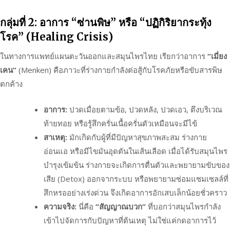
กลุ่มที่ 2: อาการ “ซ่านพิษ” หรือ “ปฏิกิริยากระทุ้ง
โรค” (Healing Crisis)
ในทางการแพทย์แผนตะวันออกและสมุนไพรไทย เรียกว่าอาการ
“เมี่ยง
เคน”
(Menken) คือภาวะที่ร่างกายกำลังต่อสู้กับโรคภัยหรือขับสารพิษ
ตกค้าง
อาการ:
ปวดเมื่อยตามข้อ, ปวดหลัง, ปวดเอว, ตึงบริเวณ
ท้ายทอย หรือรู้สึกครั่นเนื้อครั่นตัวเหมือนจะมีไข้
สาเหตุ:
มักเกิดกับผู้ที่มีปัญหาสุขภาพสะสม ร่างกาย
อ่อนแอ หรือมีไขมันอุดตันในเส้นเลือด เมื่อได้รับสมุนไพร
บำรุงเข้มข้น ร่างกายจะเกิดการตื่นตัวและพยายามขับของ
เสีย (Detox) ออกจากระบบ หรือพยายามซ่อมแซมเซลล์ที่
สึกหรออย่างเร่งด่วน จึงเกิดอาการอักเสบเล็กน้อยชั่วคราว
ความจริง:
นี่คือ
“สัญญาณบวก”
ที่บอกว่าสมุนไพรกำลัง
เข้าไปจัดการกับปัญหาที่ต้นเหตุ ไม่ใช่แค่กดอาการไว้