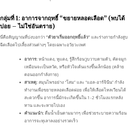
กลุ่มที่ 1: อาการจากฤทธิ์ “ขยายหลอดเลือด” (พบได้
บ่อย – ไม่ใช่อันตราย)
นี่คือสัญญาณที่บ่งบอกว่า
“ตัวยาเริ่มออกฤทธิ์แล้ว”
และร่างกายกำลังสูบ
ฉีดเลือดไปเลี้ยงส่วนต่างๆ โดยเฉพาะอวัยวะเพศ
อาการ:
หน้าแดง, หูแดง, รู้สึกร้อนวูบวาบตามตัว, คัดจมูก
เหมือนจะเป็นหวัด, หรือหัวใจเต้นแรงขึ้นเล็กน้อย (คล้าย
ตอนออกกำลังกาย)
สาเหตุ:
สมุนไพรอย่าง “โสม” และ “แอล-อาร์จินีน” กำลัง
ทำงานเพื่อขยายหลอดเลือดฝอย เพื่อให้เลือดไหลเวียนได้
สะดวกขึ้น อาการนี้มักจะเกิดขึ้นใน 1-2 ชั่วโมงแรกหลัง
ทาน และจะหายไปเอง
คำแนะนำ:
ดื่มน้ำเย็นตามมากๆ เพื่อช่วยระบายความร้อน
อาการจะทุเลาลงอย่างรวดเร็ว