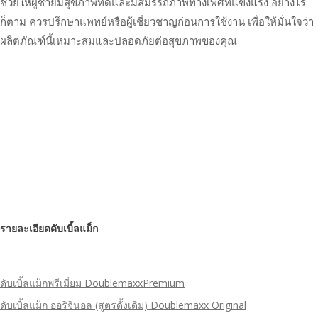
ช่วยให้ผู้ชายมีสุขภาพที่ดีและมีสมรรถภาพทางเพศที่แข็งแรง อย่างไร
ก็ตาม ควรปรึกษาแพทย์หรือผู้เชี่ยวชาญก่อนการใช้งาน เพื่อให้มั่นใจว่า
ผลิตภัณฑ์นี้เหมาะสมและปลอดภัยต่อสุขภาพของคุณ
รายละเอียดดับเบิ้ลแม็ก
ดับเบิ้ลแม็กพรีเมี่ยม DoublemaxxPremium
ดับเบิ้ลแม็ก ออริจินอล (สูตรดั้งเดิม) Doublemaxx Original