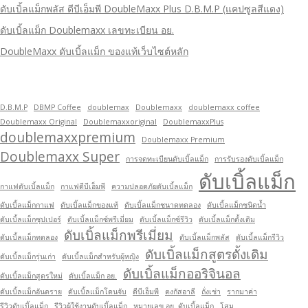
ดับเบิ้ลแม็กพลัส ดีบีเอ็มพี DoubleMaxx Plus D.B.M.P (แคปซูลสีแดง)
ดับเบิ้ลแม็ก Doublemaxx เลขทะเบียน อย.
DoubleMaxx ดับเบิ้ลแม็ก ของแท้เว็บไซต์หลัก
D.B.M.P
DBMP Coffee
doublemax
Doublemaxx
doublemaxx coffee
Doublemaxx Original
Doublemaxxoriginal
DoublemaxxPlus
doublemaxxpremium
Doublemaxx Premium
Doublemaxx Super
การจดทะเบียนดับเบิ้ลแม็ก
การรับรองดับเบิ้ลแม็ก
ดับเบิ้ลแม็ก
กาแฟดับเบิ้ลแม็ก
กาแฟดีบีเอ็มพี
ความปลอดภัยดับเบิ้ลแม็ก
ดับเบิ้ลแม็กกาแฟ
ดับเบิ้ลแม็กของแท้
ดับเบิ้ลแม็กชนาดทดลอง
ดับเบิ้ลแม็กชนิดน้ำ
ดับเบิ้ลแม็กซุปเปอร์
ดับเบิ้ลแม็กซ์พรีเมี่ยม
ดับเบิ้ลแม็กซ์รีวิว
ดับเบิ้ลแม็กดั้งเดิม
ดับเบิ้ลแม็กพรีเมี่ยม
ดับเบิ้ลแม็กทดลอง
ดับเบิ้ลแม็กพลัส
ดับเบิ้ลแม็กรีวิว
ดับเบิ้ลแม็กสูตรดั้งเดิม
ดับเบิ้ลแม็กรุ่นเก่า
ดับเบิ้ลแม็กสำหรับผู้หญิง
ดับเบิ้ลแม็กออริจินอล
ดับเบิ้ลแม็กสูตรใหม่
ดับเบิ้ลแม็ก อย.
ดับเบิ้ลแม็กอันตราย
ดับเบิ้ลแม็กโดนจับ
ดีบีเอ็มพี
ตงกัสอาลี
ถั่งเช่า
รากมาค่า
รีวิวดับเบิ้ลแม็ก
รีวิวผู้ใช้งานดับเบิ้ลแม็ก
หมายเลข อย. ดับเบิ้ลแม็ก
โสม