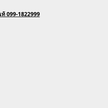
แท้ 099-1822999